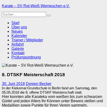
Zum
Karate – SV Rot-Weiß Werneuchen e.V.
Inhalt
Suche
springen
nach:
Start
Über uns
Neues
Kalender
Trainer / Mitglieder
Anfahrt
Galerie
Kontakt
Prüfungsordnung
8. DTSKF Meisterschaft 2018
30. Juni 2018
Doreen Becker
In der Kiekemal Grundschule in Berlin fand am Samstag, den
05.05.2018 die 8. offene DTSKF Meisterschaft statt.
Hier konnten alle Karateka vom weißen bis zum schwarzen
Gürtel und jeden Alters Ihr Können unter Beweis stellen und
Medaillien sowie Punkte für Ihren Verein sammeln.