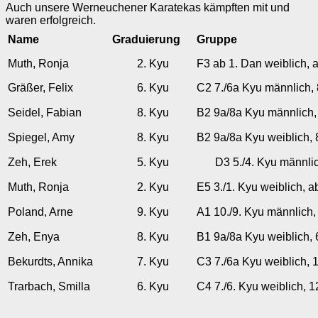
Auch unsere Werneuchener Karatekas kämpften mit und
waren erfolgreich.
Name
Graduierung
Gruppe
Muth, Ronja
2. Kyu
F3 ab 1. Dan weiblich, 
Gräßer, Felix
6. Kyu
C2 7./6a Kyu männlich, 
Seidel, Fabian
8. Kyu
B2 9a/8a Kyu männlich, 
Spiegel, Amy
8. Kyu
B2 9a/8a Kyu weiblich, 
Zeh, Erek
5. Kyu
D3 5./4. Kyu männlic
Muth, Ronja
2. Kyu
E5 3./1. Kyu weiblich, a
Poland, Arne
9. Kyu
A1 10./9. Kyu männlich,
Zeh, Enya
8. Kyu
B1 9a/8a Kyu weiblich, 
Bekurdts, Annika
7. Kyu
C3 7./6a Kyu weiblich, 
Trarbach, Smilla
6. Kyu
C4 7./6. Kyu weiblich, 1