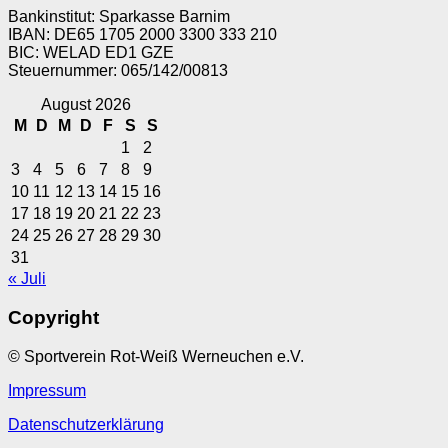
Bankinstitut: Sparkasse Barnim
IBAN: DE65 1705 2000 3300 333 210
BIC: WELAD ED1 GZE
Steuernummer: 065/142/00813
August 2026
M
D
M
D
F
S
S
1
2
3
4
5
6
7
8
9
10
11
12
13
14
15
16
17
18
19
20
21
22
23
24
25
26
27
28
29
30
31
« Juli
Copyright
© Sportverein Rot-Weiß Werneuchen e.V.
Impressum
Datenschutzerklärung