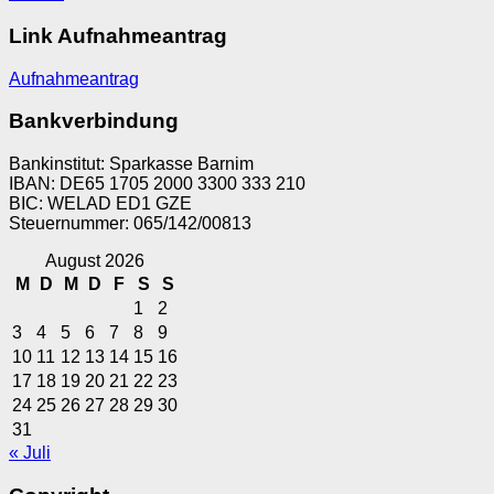
Link Aufnahmeantrag
Aufnahmeantrag
Bankverbindung
Bankinstitut: Sparkasse Barnim
IBAN: DE65 1705 2000 3300 333 210
BIC: WELAD ED1 GZE
Steuernummer: 065/142/00813
August 2026
M
D
M
D
F
S
S
1
2
3
4
5
6
7
8
9
10
11
12
13
14
15
16
17
18
19
20
21
22
23
24
25
26
27
28
29
30
31
« Juli